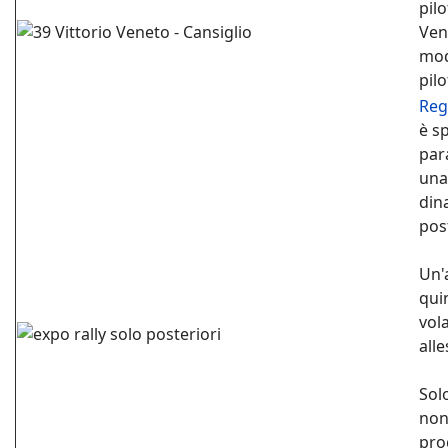
pil
Ven
mod
pil
Reg
è s
para
una
din
pos
Un'
quin
vol
alle
Sol
non
pro