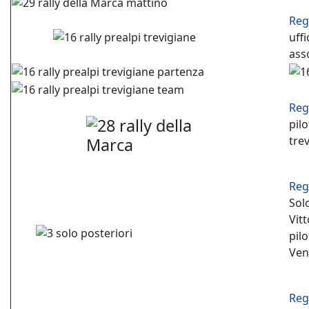
Reg
uffi
ass
Reg
pil
tre
Reg
Sol
Vit
pil
Ven
Reg