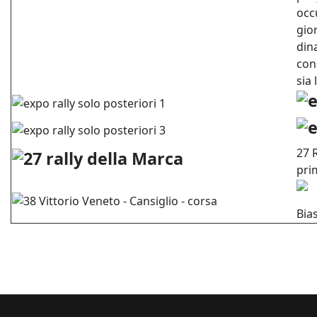
occ
gio
din
cons
sia 
27 
pri
Bia